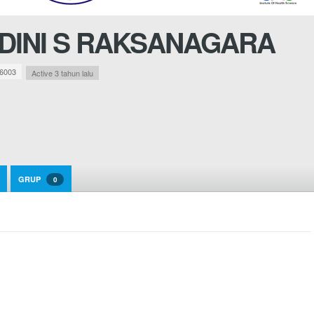
DINI S RAKSANAGARA
6003
Active 3 tahun lalu
GRUP
0