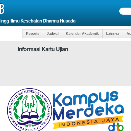
B
Tinggi Ilmu Kesehatan Dharma Husada
Reports
Jadwal
Kalender Akademik
Lainnya
Ac
nformasi Kartu Ujian
Agar Anda Dapat M
WAJIB DI ISI