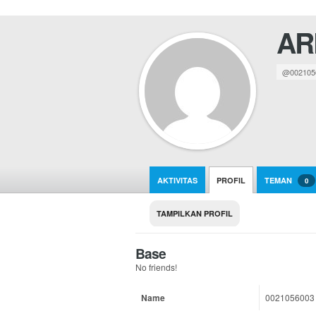
AR
@002105
AKTIVITAS
PROFIL
TEMAN
0
TAMPILKAN PROFIL
Base
No friends!
Name
0021056003