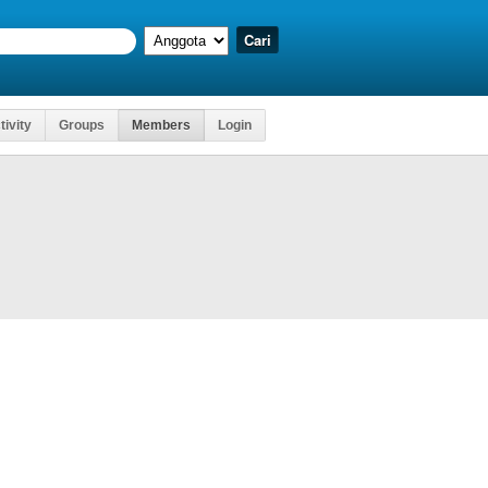
tivity
Groups
Members
Login
Kartu Ujian
engakses
, Dll