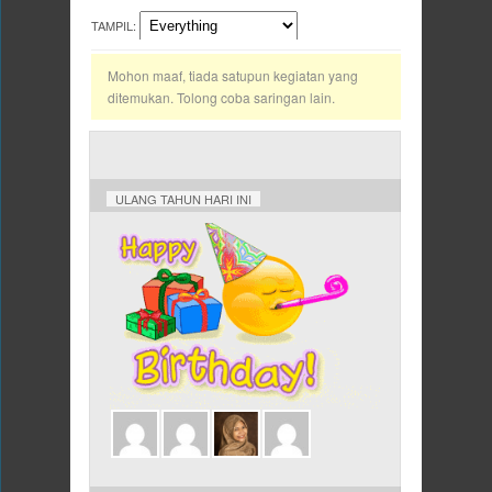
TAMPIL:
Mohon maaf, tiada satupun kegiatan yang
ditemukan. Tolong coba saringan lain.
ULANG TAHUN HARI INI