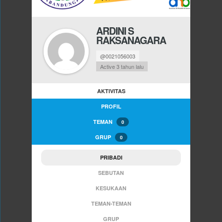
ARDINI S
RAKSANAGARA
@0021056003
Active 3 tahun lalu
AKTIVITAS
PROFIL
TEMAN
0
GRUP
0
PRIBADI
SEBUTAN
KESUKAAN
TEMAN-TEMAN
GRUP