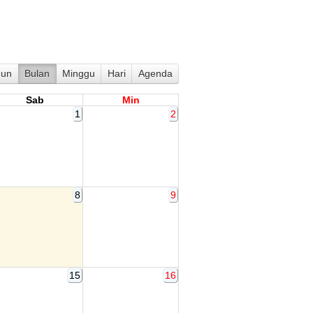
hun
Bulan
Minggu
Hari
Agenda
Sab
Min
1
2
8
9
15
16