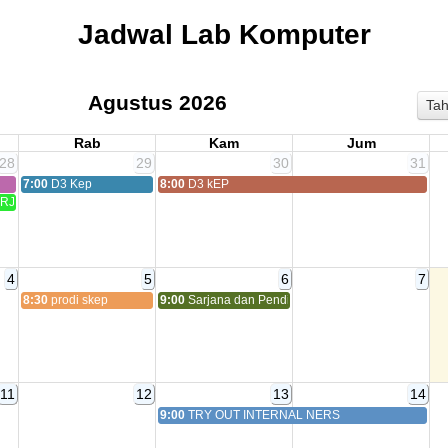
Jadwal Lab Komputer
Agustus 2026
Ta
Rab
Kam
Jum
28
29
30
31
7:00
D3 Kep
8:00
D3 kEP
ARJANA KEPERAWATAN
4
5
6
7
8:30
prodi skep
9:00
Sarjana dan Pendidikan Profesi Bidan
11
12
13
14
9:00
TRY OUT INTERNAL NERS