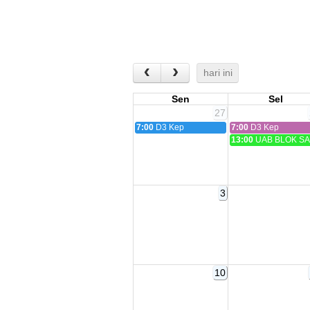
hari ini
Sen
Sel
27
7:00
D3 Kep
7:00
D3 Kep
13:00
UAB BLOK S
3
10