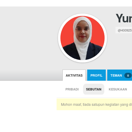
Yun
@400925
AKTIVITAS
PROFIL
TEMAN
0
PRIBADI
SEBUTAN
KESUKAAN
Mohon maaf, tiada satupun kegiatan yang di