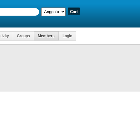
tivity
Groups
Members
Login
Kartu Ujia
pat Mengakses