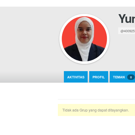
Yun
@400925
AKTIVITAS
PROFIL
TEMAN
0
Tidak ada Grup yang dapat ditayangkan.