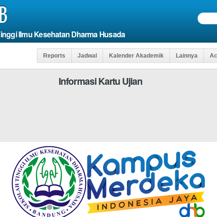
B
Tinggi Ilmu Kesehatan Dharma Husada
Reports
Jadwal
Kalender Akademik
Lainnya
Ac
Informasi Kartu Ujian
elds
Agar Anda Da
*WAJIB DI ISI