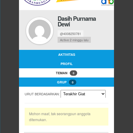
Dasih Purnama
Dewi
@4008250781
Active 2 minggu lalu
AKTIVITAS
PROFIL
TEMAN
0
GRUP
0
URUT BERDASARKAN:
Mohon maaf, tak seorangpun anggota
ditemukan.