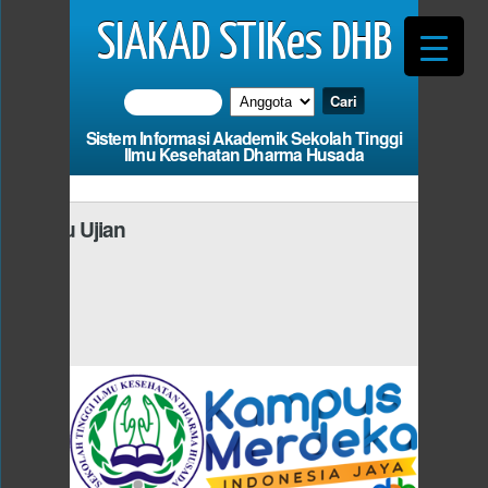
SIAKAD STIKes DHB
Sistem Informasi Akademik Sekolah Tinggi
Ilmu Kesehatan Dharma Husada
 Kartu Ujian
Photo
s Mengisi
dan Fields
*W