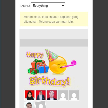
TAMPIL:
Mohon maaf, tiada satupun kegiatan yang
ditemukan. Tolong coba saringan lain.