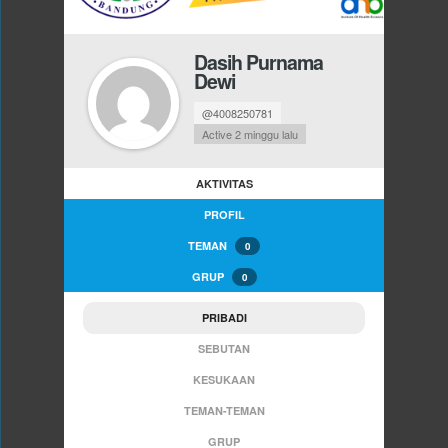
Dasih Purnama
Dewi
@4008250781
Active 2 minggu lalu
AKTIVITAS
PROFIL
TEMAN
0
GRUP
0
PRIBADI
SEBUTAN
KESUKAAN
TEMAN-TEMAN
GRUP