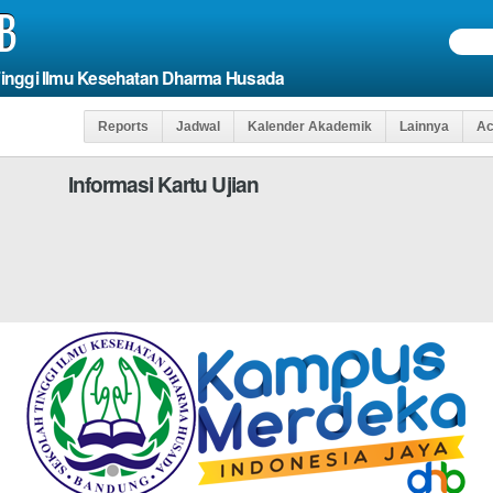
B
Tinggi Ilmu Kesehatan Dharma Husada
Reports
Jadwal
Kalender Akademik
Lainnya
Ac
Informasi Kartu Ujian
s
Agar Anda Dapat
*WAJIB DI ISI