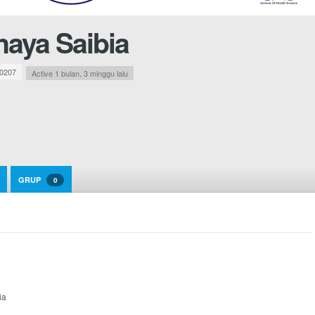
aya Saibia
0207
Active 1 bulan, 3 minggu lalu
GRUP
0
ia