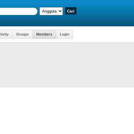
tivity
Groups
Members
Login
Kartu Ujian
 Mengakses
, D