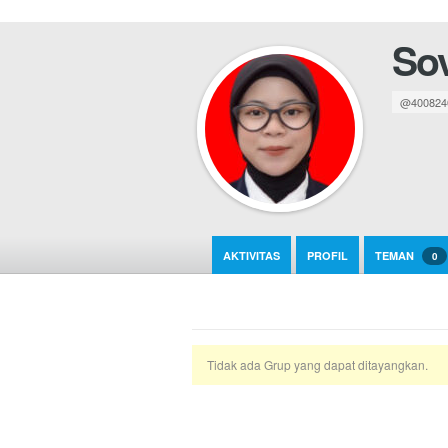
Sov
@400824
AKTIVITAS
PROFIL
TEMAN
0
Tidak ada Grup yang dapat ditayangkan.