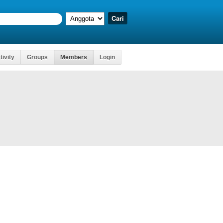
tivity
Groups
Members
Login
Kartu Ujian
engakses
, Dll