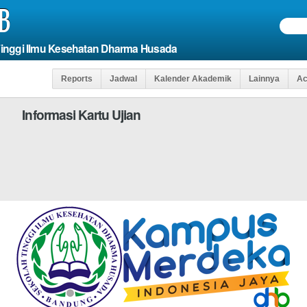
B
Tinggi Ilmu Kesehatan Dharma Husada
Reports
Jadwal
Kalender Akademik
Lainnya
Ac
formasi Kartu Ujian
Agar Anda Dapat M
AJIB DI ISI