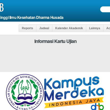
B
Tinggi Ilmu Kesehatan Dharma Husada
Reports
Jadwal
Kalender Akademik
Lainnya
Ac
Informasi Kartu Ujian
Fields
Agar Anda D
*WAJIB DI ISI