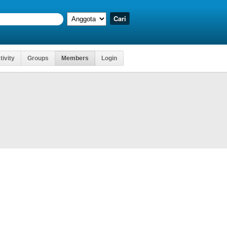
tivity
Groups
Members
Login
Kartu Uj
apat Mengakses