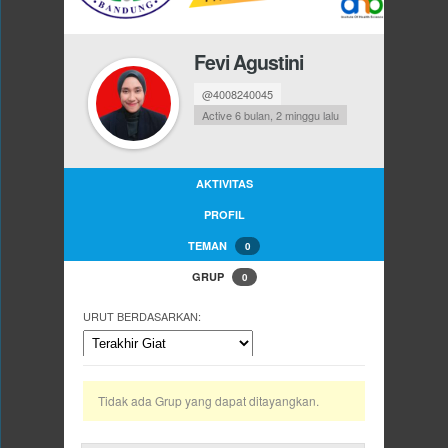
Fevi Agustini
@4008240045
Active 6 bulan, 2 minggu lalu
AKTIVITAS
PROFIL
TEMAN
0
GRUP
0
URUT BERDASARKAN:
Tidak ada Grup yang dapat ditayangkan.