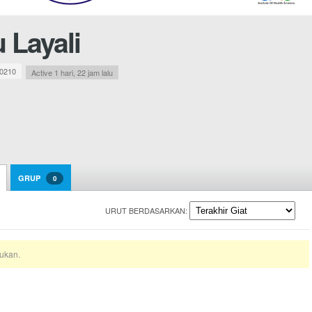
u Layali
0210
Active 1 hari, 22 jam lalu
GRUP
0
URUT BERDASARKAN:
ukan.