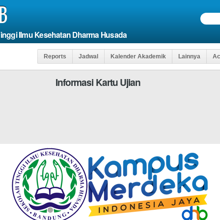
B
Tinggi Ilmu Kesehatan Dharma Husada
Reports
Jadwal
Kalender Akademik
Lainnya
Ac
Informasi Kartu Ujian
lds
Agar Anda Dap
*WAJIB DI ISI