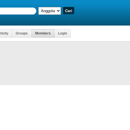
tivity
Groups
Members
Login
Kartu Ujia
at Mengakses