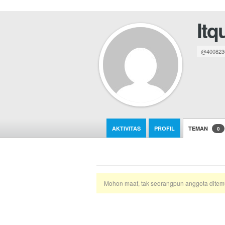
Itq
@400823
AKTIVITAS
PROFIL
TEMAN
0
Mohon maaf, tak seorangpun anggota ditem