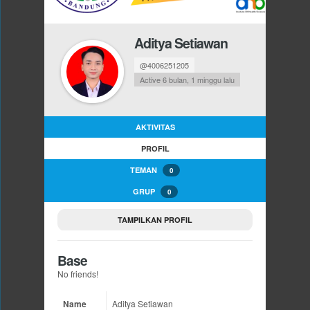
Aditya Setiawan
@4006251205
Active 6 bulan, 1 minggu lalu
AKTIVITAS
PROFIL
TEMAN
0
GRUP
0
TAMPILKAN PROFIL
Base
No friends!
Name
Aditya Setiawan