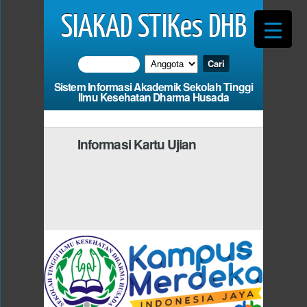
SIAKAD STIKes DHB
Sistem Informasi Akademik Sekolah Tinggi
Ilmu Kesehatan Dharma Husada
Informasi Kartu Ujian
Photo
Anda Harus Mengisi
d