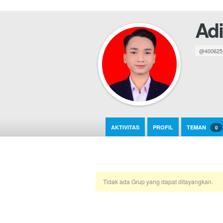
Adi
@400625
AKTIVITAS
PROFIL
TEMAN
0
Tidak ada Grup yang dapat ditayangkan.