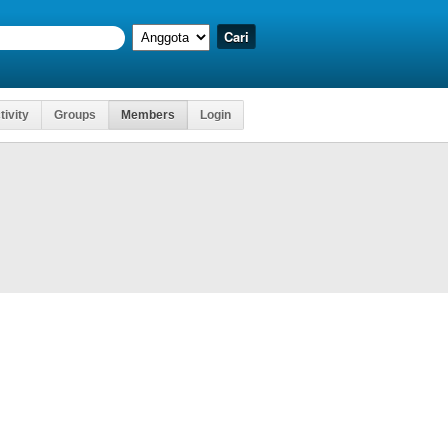
tivity
Groups
Members
Login
Kartu Ujia
pat Mengakses