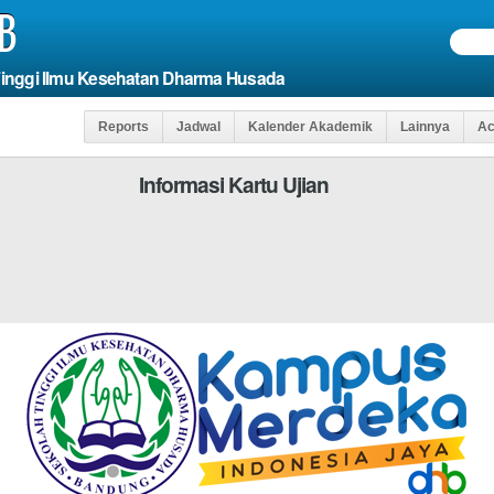
B
Tinggi Ilmu Kesehatan Dharma Husada
Reports
Jadwal
Kalender Akademik
Lainnya
Ac
Informasi Kartu Ujian
elds
Agar Anda Da
*WAJIB DI ISI