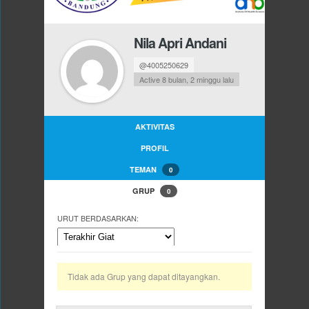
Nila Apri Andani
@4005250629
Active 8 bulan, 2 minggu lalu
AKTIVITAS
PROFIL
TEMAN
0
GRUP
0
URUT BERDASARKAN:
Tidak ada Grup yang dapat ditayangkan.