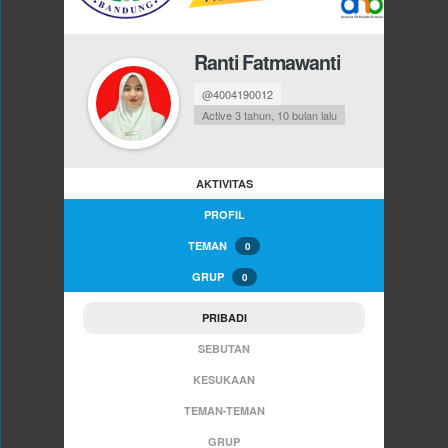
Ranti Fatmawanti
@4004190012
Active 3 tahun, 10 bulan lalu
AKTIVITAS
PROFIL
TEMAN
0
GRUP
0
PRIBADI
SEBUTAN
KESUKAAN
TEMAN-TEMAN
GRUP