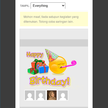
TAMPIL:
Mohon maaf, tiada satupun kegiatan yang
ditemukan. Tolong coba saringan lain.
ULANG TAHUN HARI INI