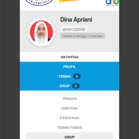
Dina Apriani
@4001220028
Active 2 minggu, 3 hari lalu
AKTIVITAS
PROFIL
TEMAN
0
GRUP
0
PRIBADI
SEBUTAN
KESUKAAN
TEMAN-TEMAN
GRUP