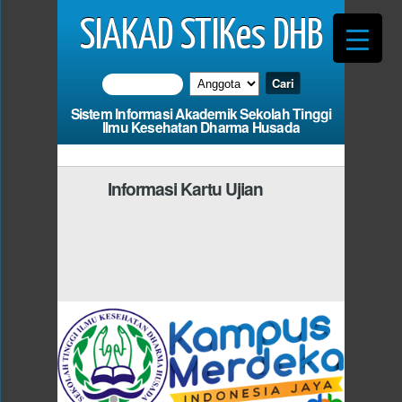
SIAKAD STIKes DHB
Sistem Informasi Akademik Sekolah Tinggi
Ilmu Kesehatan Dharma Husada
Informasi Kartu Ujian
Photo
Anda Harus Mengisi
d