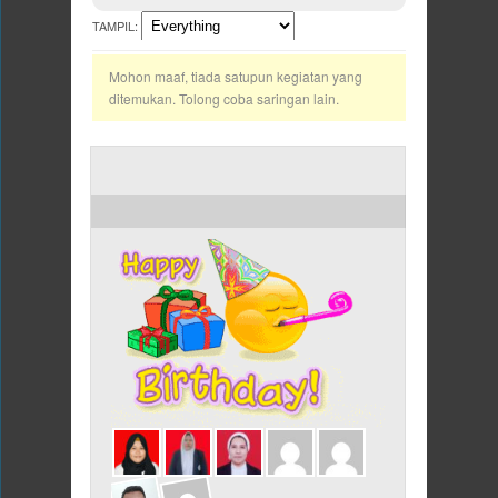
TAMPIL:
Mohon maaf, tiada satupun kegiatan yang
ditemukan. Tolong coba saringan lain.
ULANG TAHUN HARI INI