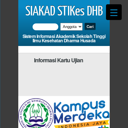
SIAKAD STIKes DHB
Sistem Informasi Akademik Sekolah Tinggi
Ilmu Kesehatan Dharma Husada
Informasi Kartu Ujian
Photo
Anda Harus Mengisi
d