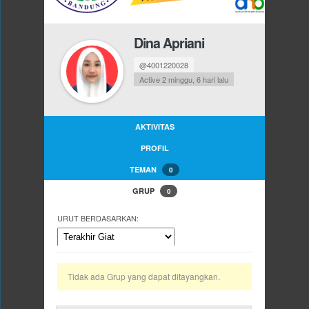
Dina Apriani
@4001220028
Active 2 minggu, 6 hari lalu
AKTIVITAS
PROFIL
TEMAN
0
GRUP
0
URUT BERDASARKAN:
Tidak ada Grup yang dapat ditayangkan.