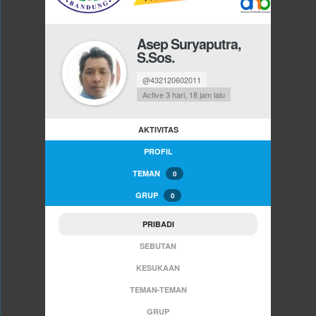
Asep Suryaputra,
S.Sos.
@432120602011
Active 3 hari, 18 jam lalu
AKTIVITAS
PROFIL
TEMAN
0
GRUP
0
PRIBADI
SEBUTAN
KESUKAAN
TEMAN-TEMAN
GRUP