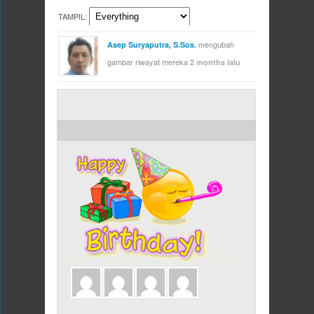
TAMPIL:
mengubah
Asep Suryaputra, S.Sos.
gambar riwayat mereka
2 months lalu
ULANG TAHUN HARI INI