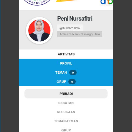
Peni Nursafitri
@4009251287
Active 1 bulan, 2 minggu lalu
AKTIVITAS
PROFIL
TEMAN
0
GRUP
0
PRIBADI
SEBUTAN
KESUKAAN
TEMAN-TEMAN
GRUP