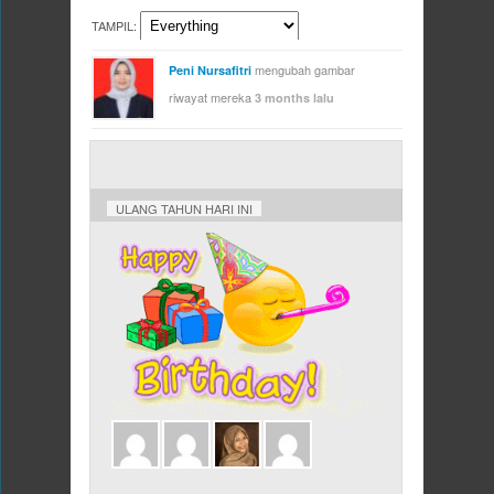
TAMPIL:
mengubah gambar
Peni Nursafitri
riwayat mereka
3 months lalu
ULANG TAHUN HARI INI