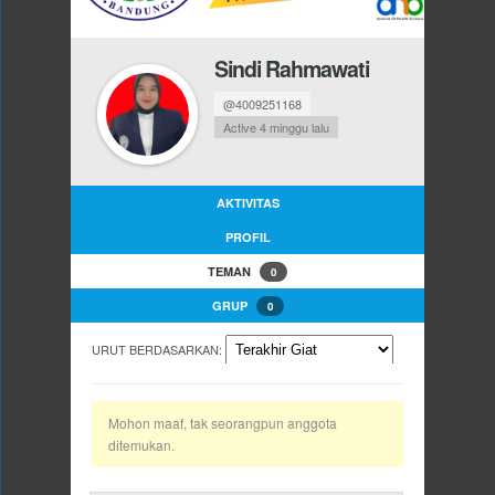
Sindi Rahmawati
@4009251168
Active 4 minggu lalu
AKTIVITAS
PROFIL
TEMAN
0
GRUP
0
URUT BERDASARKAN:
Mohon maaf, tak seorangpun anggota
ditemukan.