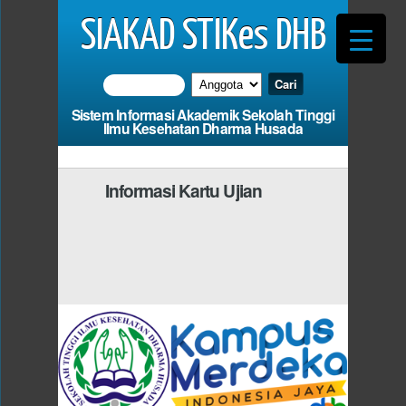
SIAKAD STIKes DHB
Sistem Informasi Akademik Sekolah Tinggi
Ilmu Kesehatan Dharma Husada
Informasi Kartu Ujian
Photo
Anda Harus Mengisi
d