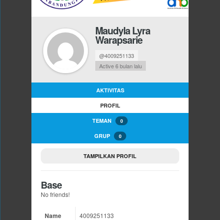
Maudyla Lyra
Warapsarie
@4009251133
Active 6 bulan lalu
AKTIVITAS
PROFIL
TEMAN
0
GRUP
0
TAMPILKAN PROFIL
Base
No friends!
Name
4009251133