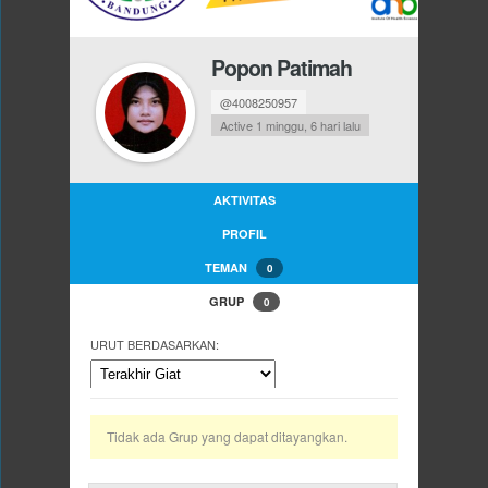
Popon Patimah
@4008250957
Active 1 minggu, 6 hari lalu
AKTIVITAS
PROFIL
TEMAN
0
GRUP
0
URUT BERDASARKAN:
Tidak ada Grup yang dapat ditayangkan.