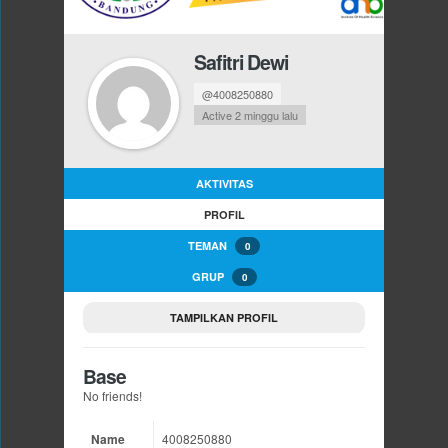
Safitri Dewi
@4008250880
Active 2 minggu lalu
AKTIVITAS
PROFIL
TEMAN
0
GRUP
0
TAMPILKAN PROFIL
Base
No friends!
Name
4008250880