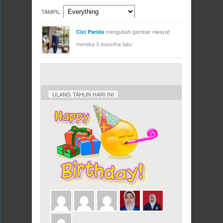
TAMPIL:
mengubah gambar riwayat
Cici Parida
mereka
3 months lalu