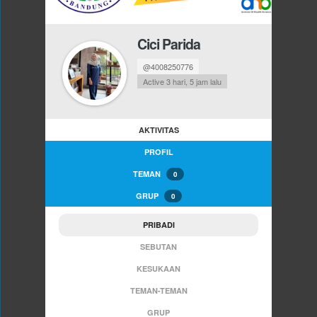
Cici Parida
@4008250776
Active 3 hari, 5 jam lalu
AKTIVITAS
PROFIL
TEMAN
0
GRUP
0
PRIBADI
SEBUTAN
KESUKAAN
TEMAN-TEMAN
GRUP