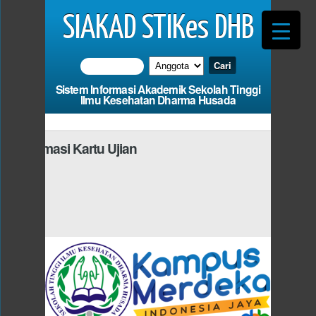
SIAKAD STIKes DHB
Sistem Informasi Akademik Sekolah Tinggi
Ilmu Kesehatan Dharma Husada
Informasi Kartu Ujian
Photo
 Harus Mengisi
dan Fie