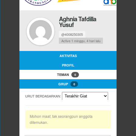
Aghnia Tafdilla
Yusuf
@4008250305
Active 1 minggu, 4 hari lalu
AKTIVITAS
PROFIL
TEMAN
0
GRUP
0
URUT BERDASARKAN:
Mohon maaf, tak seorangpun anggota
ditemukan.