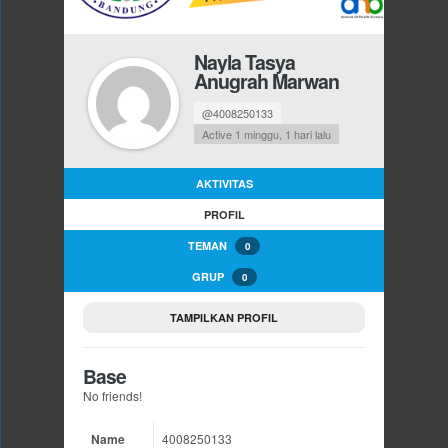
Nayla Tasya
Anugrah Marwan
@4008250133
Active 1 minggu, 1 hari lalu
AKTIVITAS
PROFIL
TEMAN
0
GRUP
0
TAMPILKAN PROFIL
Base
No friends!
Name
4008250133