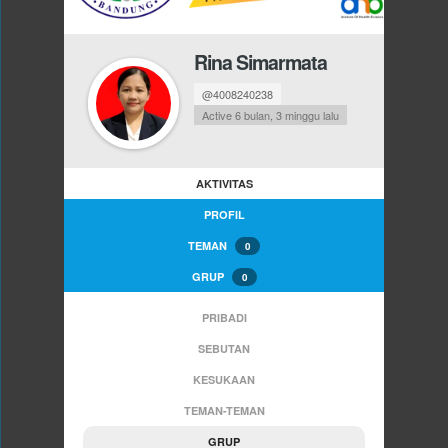
Rina Simarmata
@4008240238
Active 6 bulan, 3 minggu lalu
AKTIVITAS
PROFIL
TEMAN
0
GRUP
0
PRIBADI
SEBUTAN
KESUKAAN
TEMAN-TEMAN
GRUP