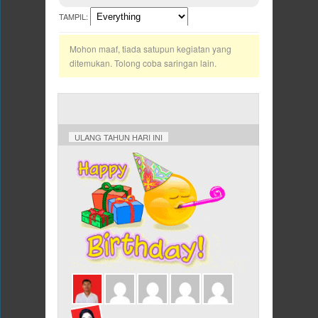
TAMPIL:
Mohon maaf, tiada satupun kegiatan yang
ditemukan. Tolong coba saringan lain.
ULANG TAHUN HARI INI