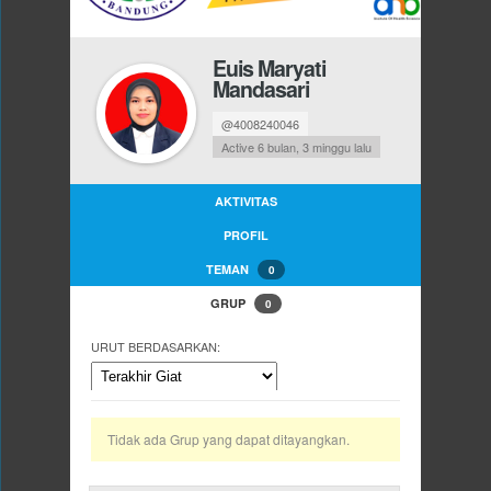
Euis Maryati
Mandasari
@4008240046
Active 6 bulan, 3 minggu lalu
AKTIVITAS
PROFIL
TEMAN
0
GRUP
0
URUT BERDASARKAN:
Tidak ada Grup yang dapat ditayangkan.