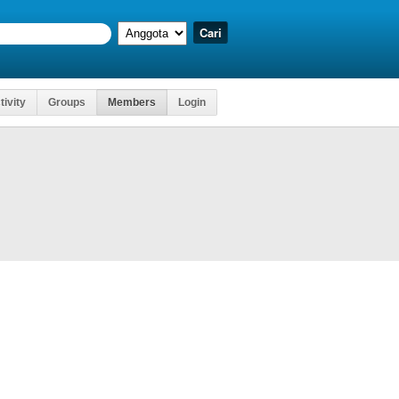
tivity
Groups
Members
Login
Kartu Ujian
 Mengakses
, D