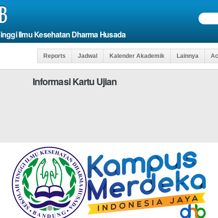
B
Tinggi Ilmu Kesehatan Dharma Husada
Reports
Jadwal
Kalender Akademik
Lainnya
Ac
Informasi Kartu Ujian
s
Agar Anda Dapat
*WAJIB DI ISI