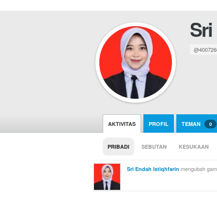
Sri
@400726
AKTIVITAS
PROFIL
TEMAN
0
PRIBADI
SEBUTAN
KESUKAAN
mengubah gamb
Sri Endah Istiqhfarin