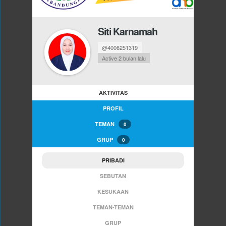
Siti Karnamah
@4006251319
Active 2 bulan lalu
AKTIVITAS
PROFIL
TEMAN
0
GRUP
0
PRIBADI
SEBUTAN
KESUKAAN
TEMAN-TEMAN
GRUP