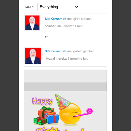
TAMPIL:
mengirim sebuah
Siti Karnamah
pembaruan
6 months lalu
ya
mengubah gambar
Siti Karnamah
riwayat mereka
8 months lalu
ULANG TAHUN HARI INI