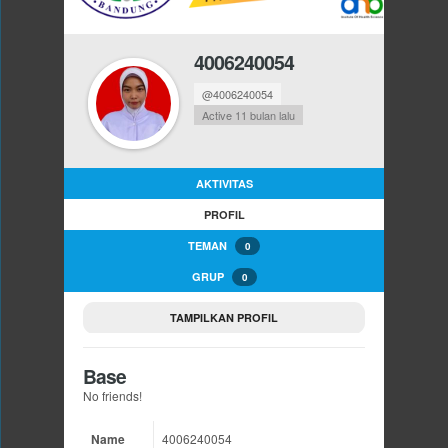
4006240054
@4006240054
Active 11 bulan lalu
AKTIVITAS
PROFIL
TEMAN
0
GRUP
0
TAMPILKAN PROFIL
Base
No friends!
Name
4006240054