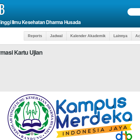
B
Tinggi Ilmu Kesehatan Dharma Husada
Reports
Jadwal
Kalender Akademik
Lainnya
Ac
 Kartu Ujian
Agar Anda Dapat Menga
 DI ISI