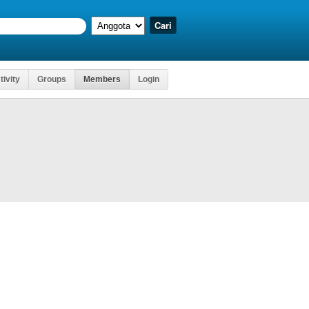
tivity
Groups
Members
Login
Kartu Ujian
kses
, Dll