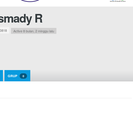
smady R
0818
Active 8 bulan, 2 minggu lalu
GRUP
0