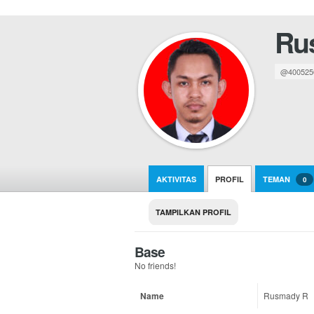
Ru
@400525
AKTIVITAS
PROFIL
TEMAN
0
TAMPILKAN PROFIL
Base
No friends!
Name
Rusmady R