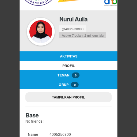
Nurul Aulia
@4005250800
Active 7 bulan, 2 minggu lalu
AKTIVITAS
PROFIL
TEMAN
0
GRUP
0
TAMPILKAN PROFIL
Base
No friends!
Name
4005250800