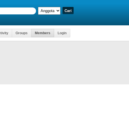
tivity
Groups
Members
Login
Kartu Ujian
Mengakses
, Dll