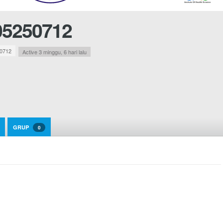
05250712
0712
Active 3 minggu, 6 hari lalu
GRUP
0