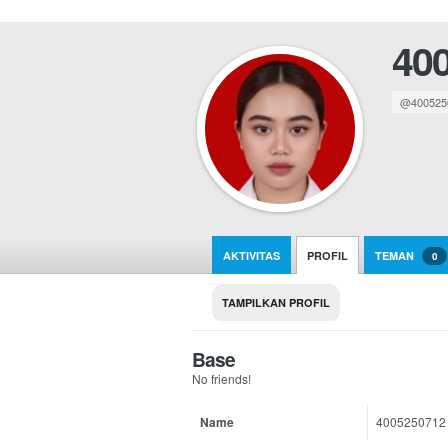
40
@400525
AKTIVITAS
PROFIL
TEMAN
0
TAMPILKAN PROFIL
Base
No friends!
Name
4005250712