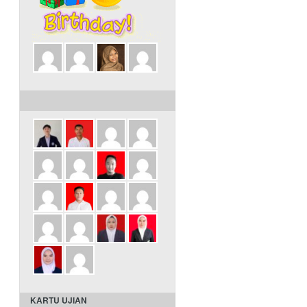
ULANG TAHUN DALAM 3 HARI INI
KARTU UJIAN