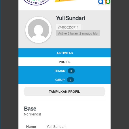
Yuli Sundari
@4005250711
Active 6 bulan, 2 minggu lalu
AKTIVITAS
PROFIL
TEMAN
0
GRUP
0
TAMPILKAN PROFIL
Base
No friends!
Name
Yuli Sundari