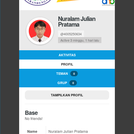
Nuralam Julian
Pratama
@4005250634
Active 3 minggu, 1 hari lalu
AKTIVITAS
PROFIL
TEMAN
0
GRUP
0
TAMPILKAN PROFIL
Base
No friends!
Name
Nuralam Julian Pratama