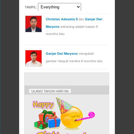
TAMPIL:
dan
Christian Adesstia S
Ganjar Dwi
sekarang adalah kawan
Maryono
9
months lalu
mengubah
Ganjar Dwi Maryono
gambar riwayat mereka
9 months lalu