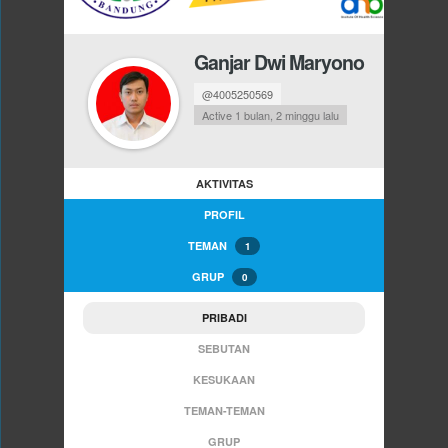
Ganjar Dwi Maryono
@4005250569
Active 1 bulan, 2 minggu lalu
AKTIVITAS
PROFIL
TEMAN
1
GRUP
0
PRIBADI
SEBUTAN
KESUKAAN
TEMAN-TEMAN
GRUP