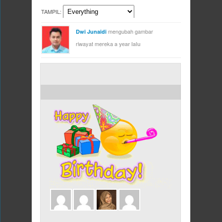
TAMPIL:
mengubah gambar
Dwi Junaidi
riwayat mereka
a year lalu