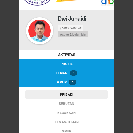
Dwi Junaidi
@4005240070
Active 2 bulan lalu
AKTIVITAS
PROFIL
TEMAN
0
GRUP
0
PRIBADI
SEBUTAN
KESUKAAN
TEMAN-TEMAN
GRUP