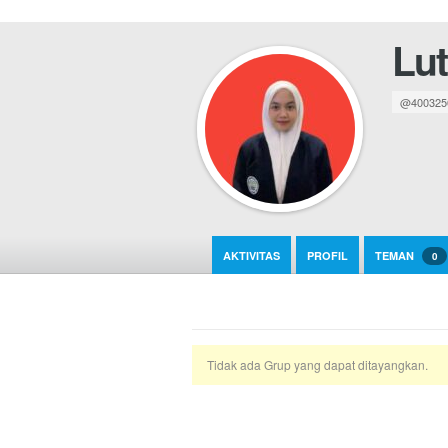
Lut
@400325
AKTIVITAS
PROFIL
TEMAN
0
Tidak ada Grup yang dapat ditayangkan.