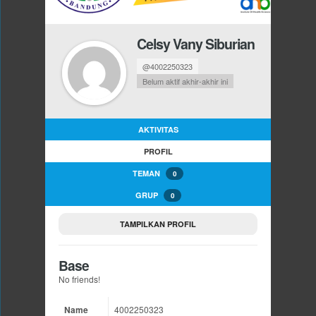
Celsy Vany Siburian
@4002250323
Belum aktif akhir-akhir ini
AKTIVITAS
PROFIL
TEMAN
0
GRUP
0
TAMPILKAN PROFIL
Base
No friends!
Name
4002250323