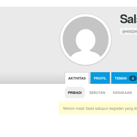
Sal
@400224
AKTIVITAS
PROFIL
TEMAN
0
PRIBADI
SEBUTAN
KESUKAAN
Mohon maaf, tiada satupun kegiatan yang di