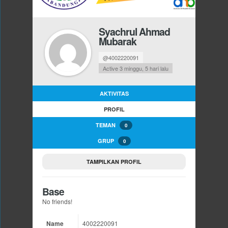
Syachrul Ahmad
Mubarak
@4002220091
Active 3 minggu, 5 hari lalu
AKTIVITAS
PROFIL
TEMAN
0
GRUP
0
TAMPILKAN PROFIL
Base
No friends!
Name
4002220091