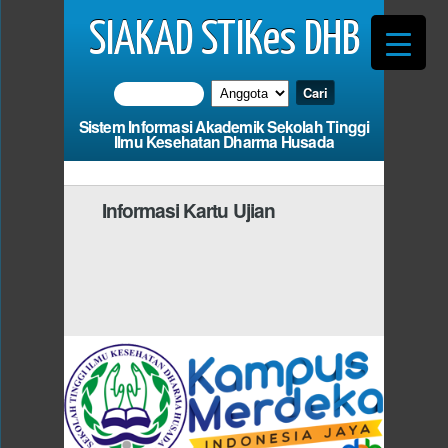
SIAKAD STIKes DHB
Sistem Informasi Akademik Sekolah Tinggi
Ilmu Kesehatan Dharma Husada
Informasi Kartu Ujian
Photo
Anda Harus Mengisi
da