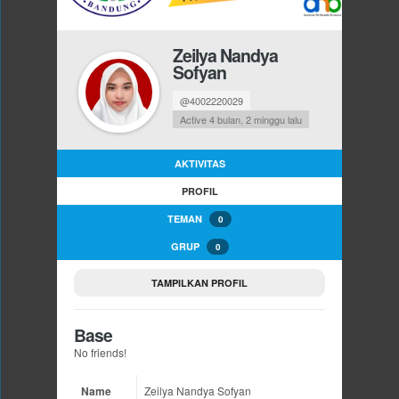
Zeilya Nandya
Sofyan
@4002220029
Active 4 bulan, 2 minggu lalu
AKTIVITAS
PROFIL
TEMAN
0
GRUP
0
TAMPILKAN PROFIL
Base
No friends!
Name
Zeilya Nandya Sofyan