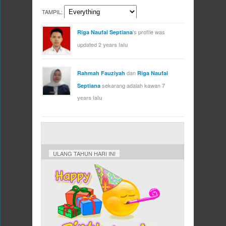
TAMPIL:
's profile was
Riga Naufal Septiana
updated
2 years lalu
dan
Rahmah Fauziyah
Riga Naufal
sekarang adalah kawan
Septiana
7
years lalu