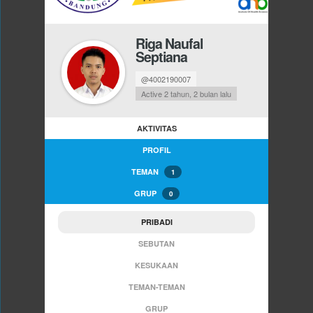
Riga Naufal
Septiana
@4002190007
Active 2 tahun, 2 bulan lalu
AKTIVITAS
PROFIL
TEMAN
1
GRUP
0
PRIBADI
SEBUTAN
KESUKAAN
TEMAN-TEMAN
GRUP