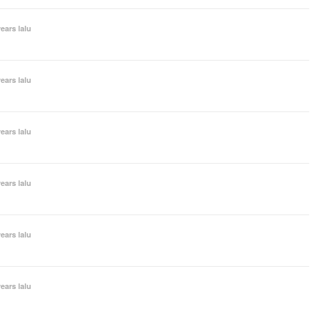
years lalu
years lalu
years lalu
years lalu
years lalu
years lalu