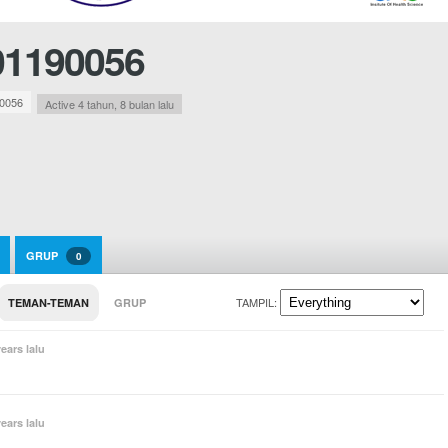
01190056
0056
Active 4 tahun, 8 bulan lalu
GRUP
0
TAMPIL:
TEMAN-TEMAN
GRUP
years lalu
years lalu