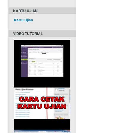
KARTU UJIAN
Kartu Ujian
VIDEO TUTORIAL