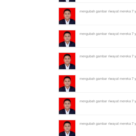
mengubah gambar riwayat mereka
7 
mengubah gambar riwayat mereka
7 
mengubah gambar riwayat mereka
7 
mengubah gambar riwayat mereka
7 
mengubah gambar riwayat mereka
7 
mengubah gambar riwayat mereka
7 