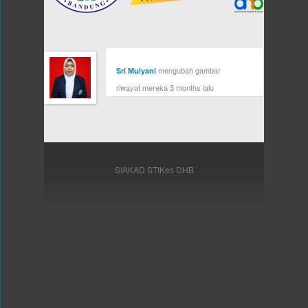
mengubah gambar
Sri Mulyani
riwayat mereka
3 months lalu
SIAKAD STIKes DHB