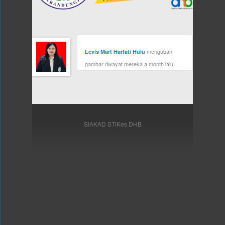
mengubah
Levis Mart Hartati Hulu
gambar riwayat mereka
a month lalu
SIAKAD STIKes DHB