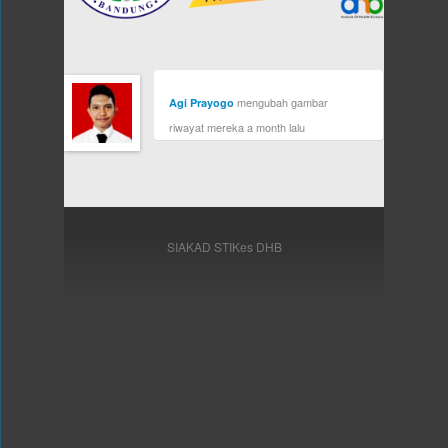
mengubah gambar
Agi Prayogo
riwayat mereka
a month lalu
SIAKAD STIKes DHB