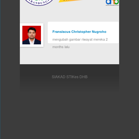
Fransiscus Christopher Nugroho
mengubah gambar riwayat mereka
2
months lalu
SIAKAD STIKes DHB